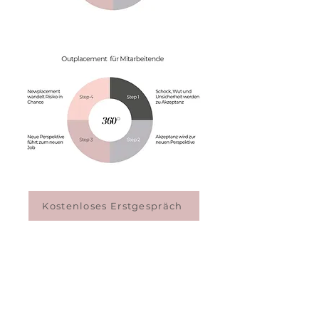
Kostenloses Erstgespräch
Durchschnittlich
betragen
die Fluktuationskosten pro